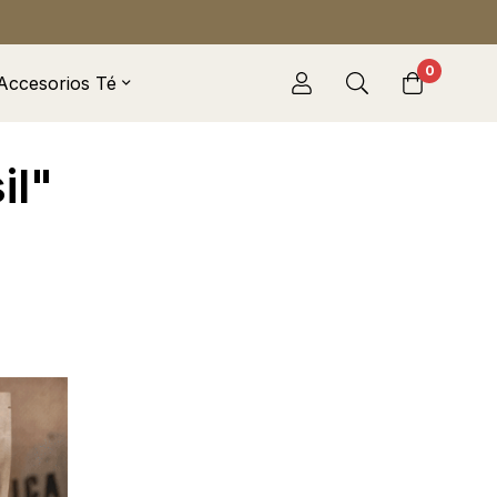
0
Accesorios Té
il"