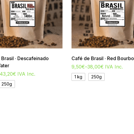
 Brasil · Descafeinado
Café de Brasil · Red Bourb
ater
9,50
€
–
38,00
€
IVA Inc.
43,20
€
IVA Inc.
1 kg
250g
250g