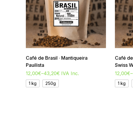
Café de Brasil · Mantiqueira
Café de
Pauilista
Swiss W
12,00
€
–
43,20
€
IVA Inc.
12,00
€
–
1 kg
250g
1 kg