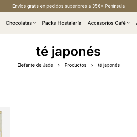
Envíos gratis en pedidos superiores a 35€* Península
Chocolates
Packs Hostelería
Accesorios Café
té japonés
Elefante de Jade
Productos
té japonés