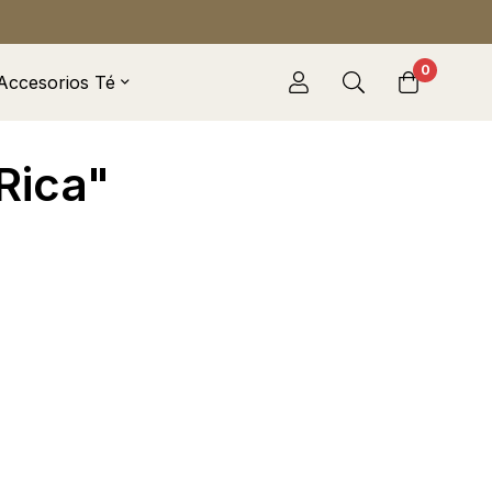
0
Accesorios Té
Rica"