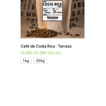
Café de Costa Rica · Tarrazú
11,50
€
–
41,39
€
IVA Inc.
1 kg
250g