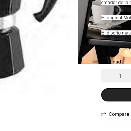
creador de la c
El original M
El diseño más
13
person
Cantidad
Compare