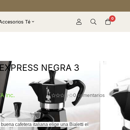
0
Accesorios Té
EXPRESS NEGRA 3
VA Inc.
0 comentarios
buena cafetera italiana elige una Bialetti el