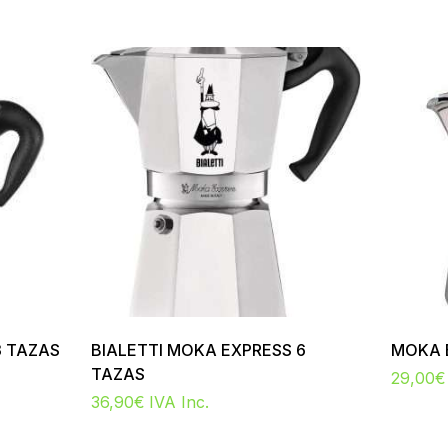
3 TAZAS
BIALETTI MOKA EXPRESS 6
MOKA 
TAZAS
29,00
€
36,90
€
IVA Inc.