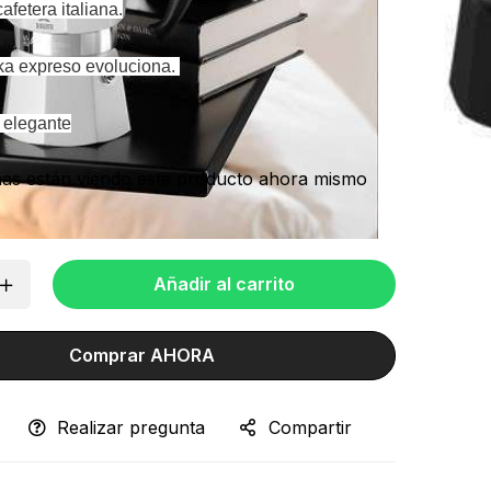
afetera italiana.
oka expreso evoluciona.
 elegante
as están viendo este producto ahora mismo
Añadir al carrito
Comprar AHORA
Realizar pregunta
Compartir