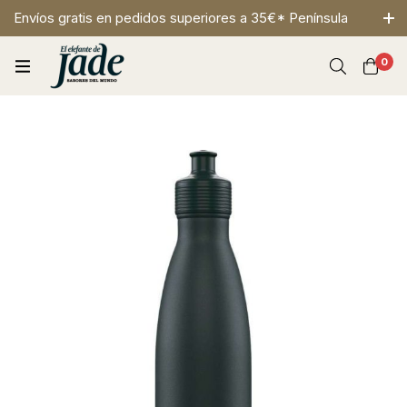
Envíos gratis en pedidos superiores a 35€* Península
0