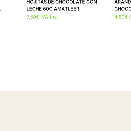
HOJITAS DE CHOCOLATE CON
ARAND
LECHE 60G AMATLEER
CHOCO
TRUFA
7,50
€
IVA Inc.
4,80
€