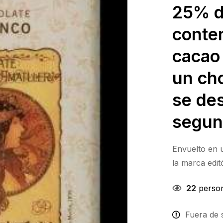
25% d
conte
cacao
un ch
se de
segun
Envuelto en u
la marca edi
22
person
Fuera de 