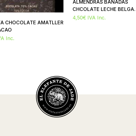
ALMENDRAS BAÑADAS
CHCOLATE LECHE BELGA
TRUFADA
4,50
€
IVA Inc.
TA CHOCOLATE AMATLLER
ACAO
VA Inc.