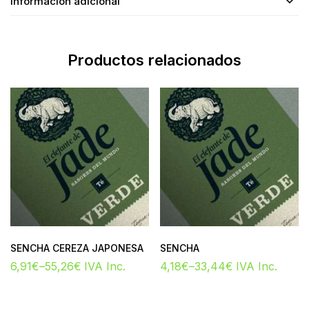
Información adicional
Productos relacionados
SENCHA CEREZA JAPONESA
SENCHA
6,91
€
–
55,26
€
IVA Inc.
4,18
€
–
33,44
€
IVA Inc.