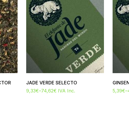
CTOR
JADE VERDE SELECTO
GINSEN
9,33
€
–
74,62
€
IVA Inc.
5,39
€
–