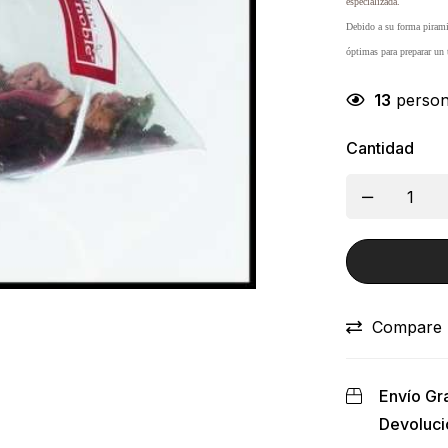
especializada.
Debido a su forma piramid
óptimas para preparar un 
13
person
Cantidad
Compare
Envío Gra
Devoluci