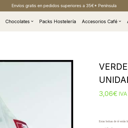
Envíos gratis en pedidos superiores a 35€* Península
Chocolates
Packs Hostelería
Accesorios Café
VERDE
UNIDA
3,06
€
IVA
Estas bolsas de té están 