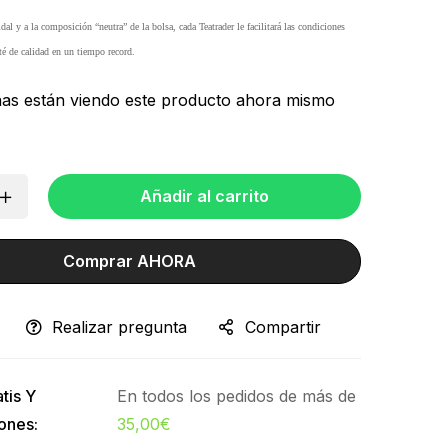
al y a la composición “neutra” de la bolsa, cada Teatrader le facilitará las condiciones
té de calidad en un tiempo record.
as están viendo este producto ahora mismo
Añadir al carrito
Comprar AHORA
Realizar pregunta
Compartir
tis Y
En todos los pedidos de más de
ones:
35,00
€