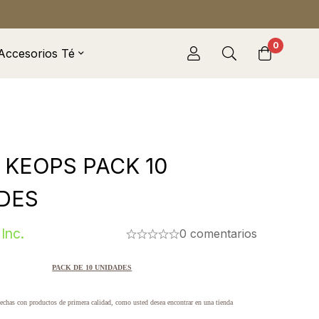
0
Accesorios Té
 KEOPS PACK 10
DES
 Inc.
0 comentarios
PACK DE 10 UNIDADES
hechas con productos de primera calidad, como usted desea encontrar en una tienda